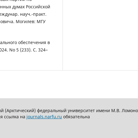
енных думах Российской
еждунар. науч.-практ.
асовича. Могилев: МГУ
иального обеспечения в
24. No 5 (233). С. 324–
й (Арктический) федеральный университет имени М.В. Ломоно
ая ссылка на
journals.narfu.ru
обязательна