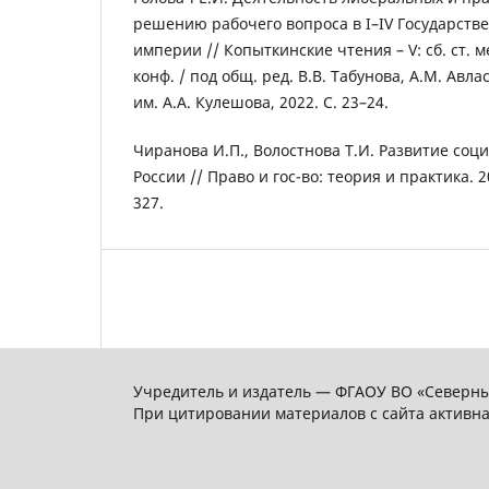
решению рабочего вопроса в I–IV Государств
империи // Копыткинские чтения – V: сб. ст. м
конф. / под общ. ред. В.В. Табунова, А.М. Авл
им. А.А. Кулешова, 2022. С. 23–24.
Чиранова И.П., Волостнова Т.И. Развитие соц
России // Право и гос-во: теория и практика. 20
327.
Учредитель и издатель — ФГАОУ ВО «Северны
При цитировании материалов с сайта активн