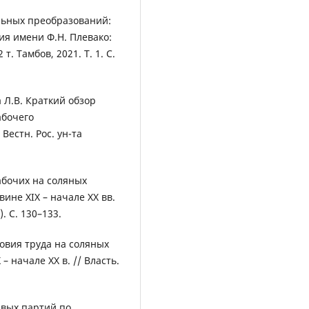
льных преобразований:
ия имени Ф.Н. Плевако:
т. Тамбов, 2021. Т. 1. С.
 Л.В. Краткий обзор
абочего
Вестн. Рос. ун-та
абочих на соляных
ине XIX – начале XX вв.
). С. 130–133.
овия труда на соляных
 начале XX в. // Власть.
авых партий по