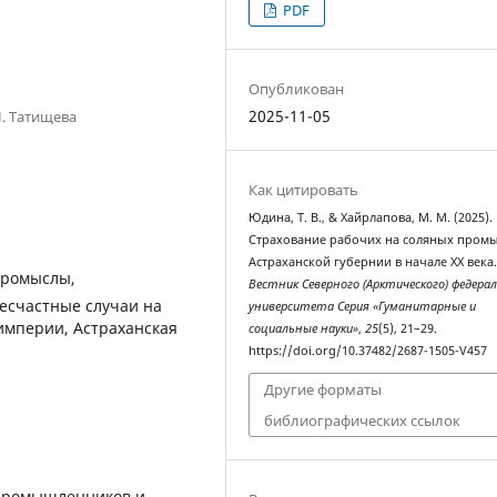
PDF
Опубликован
2025-11-05
Н. Татищева
Как цитировать
Юдина, Т. В., & Хайрлапова, М. М. (2025).
Страхование рабочих на соляных пром
Астраханской губернии в начале XX века
промыслы,
Вестник Северного (Арктического) федера
есчастные случаи на
университета Серия «Гуманитарные и
 империи, Астраханская
социальные науки»
,
25
(5), 21–29.
https://doi.org/10.37482/2687-1505-V457
Другие форматы
библиографических ссылок
епромышленников и