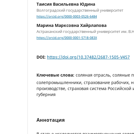
Таисия Васильевна Юдина
Волгоградский государственный университет
https://orcid.org/0000-0003-0526-6484
Марина Марксовна Хайрлапова
Астраханский государственный университет им. В.
https://orcid.org/0000-0001-5718-083X
DOI:
https://doi.org/10.37482/2687-1505-V457
Ключевые слова:
соляная отрасль, соляные 
солепромышленники, страхование рабочих, н
производстве, страховая система Российской
губерния
Аннотация
В статье исследуются взаимоотношения сол