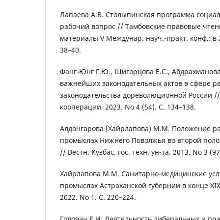
Лапаева А.В. Столыпинская программа социа
рабочий вопрос // Тамбовские правовые чтен
материалы V Междунар. науч.-практ. конф.: в 2 
38–40.
Фанг-Юнг Г.Ю., Щигорцова Е.С., Абдрахманова
важнейших законодательных актов в сфере р
законодательства дореволюционной России // 
кооперации. 2023. No 4 (54). С. 134–138.
Алдонгарова (Хайрлапова) М.М. Положение р
промыслах Нижнего Поволжья во второй полов
// Вестн. Кузбас. гос. техн. ун-та. 2013. No 3 (97
Хайрлапова М.М. Санитарно-медицинские усл
промыслах Астраханской губернии в конце XIX –
2022. No 1. С. 220–224.
Головач Е.И. Деятельность либеральных и пр