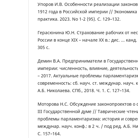
Упоров И.В. Особенности реализации законов
1912 года в Российской империи // Экономика 
практика. 2023. No 1-2 (95). С. 129–132.
Герасюнина Ю.Н. Страхование рабочих от нес
России в конце XIX – начале XX в.: дис. ... канд.
305 с.
Демин В.А. Предприниматели в Государственн
империи: численность, влияние, деятельност
– 2017. Актуальные проблемы парламентаризм
современность: сб. науч. ст. междунар. науч. ко
А.Б. Николаева. СПб., 2018. Ч. 1. С. 127–134.
Моторова Н.С. Обсуждение законопроектов о 
III Государственной думе // Таврические чтен
проблемы парламентаризма: история и совреме
междунар. науч. конф.: в 2 ч. / под ред. А.Б. Ни
С. 157–164.