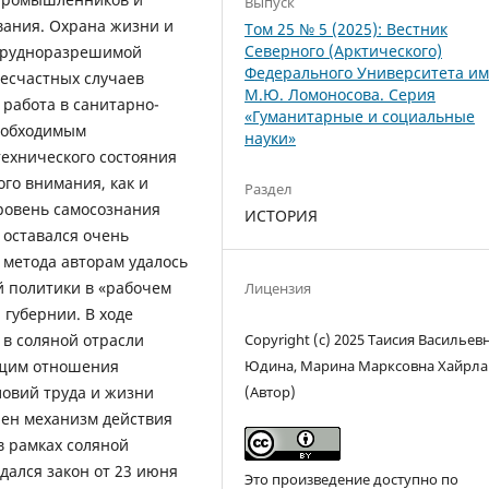
Выпуск
вания. Охрана жизни и
Том 25 № 5 (2025): Вестник
Северного (Арктического)
 трудноразрешимой
Федерального Университета и
несчастных случаев
М.Ю. Ломоносова. Серия
 работа в санитарно-
«Гуманитарные и социальные
необходимым
науки»
ехнического состояния
го внимания, как и
Раздел
ровень самосознания
ИСТОРИЯ
 оставался очень
 метода авторам удалось
й политики в «рабочем
Лицензия
 губернии. В ходе
Copyright (c) 2025 Таисия Васильев
 в соляной отрасли
Юдина, Марина Марксовна Хайрла
ющим отношения
(Автор)
ловий труда и жизни
рен механизм действия
в рамках соляной
дался закон от 23 июня
Это произведение доступно по