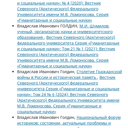
и социальные науки»: № 4 (2020): Вестник
Северного (Арктического) Федерального
Университета имени М.В. Ломоносова. Серия
«Гуманитарные и социальные науки»
Владислав Иванович ГОЛДИН,
М.И. Шумилов:
ученый, организатор науки и университетского
образования
,
Вестник Северного (Арктического)
федерального университета Серия «Гуманитарные
и социальные науки»: Том 21 № 1 (2021): Вестник
Северного (Арктического) Федерального
Университета имени М.В. Ломоносова. Серия
«Гуманитарные и социальные науки»
Владислав Иванович Голдин,
Столетие Гражданской
войны в России и историческая память
,
Вестник
Северного (Арктического) федерального
университета Серия «Гуманитарные и социальные
науки»: Том 24 № 6 (2024): Вестник Северного
(Арктического) Федерального Университета имени
М.В. Ломоносова. Серия «Гуманитарные и
социальные науки»
Владислав Иванович Голдин,
Национальный форум
историков: состояние, актуальные проблемы и