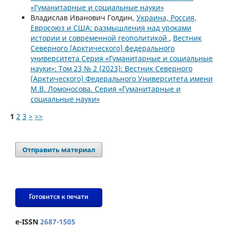
«Гуманитарные и социальные науки»
Владислав Иванович Голдин,
Украина, Россия,
Евросоюз и США: размышления над уроками
истории и современной геополитикой
,
Вестник
Северного (Арктического) федерального
университета Серия «Гуманитарные и социальные
науки»: Том 23 № 2 (2023): Вестник Северного
(Арктического) Федерального Университета имени
М.В. Ломоносова. Серия «Гуманитарные и
социальные науки»
1
2
3
>
>>
Отправить материал
Готовится к печати
e-ISSN
2687-1505