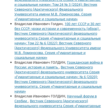
и социальные науки»: Том 24 № 3 (2024): Вестник
Северного (Арктического) Федерального
Университета имени М.В. Ломоносова. Серия
«Гуманитарные и социальные науки»
Владислав Иванович Голдин,
100 лет СССР и 30 лет
без СССР: уроки истории и современность (обзор)
,
Вестник Северного (Арктического) федерального
университета Серия «Гуманитарные и социальные
науки»: Том 22 № 6 (2022): Вестник Северного
(Арктического) Федерального Университета имени
М.В. Ломоносова. Серия «Гуманитарные и
социальные науки»
Владислав Иванович ГОЛДИН,
Гражданская война в
России: история и память
,
Вестник Северного
(Арктического) федерального университета Серия
«Гуманитарные и социальные науки»: № 6 (2020):
Вестник Северного (Арктического) федерального
университета. Серия «Гуманитарные и социальные
науки»
Владислав Иванович ГОЛДИН,
Научный форум в
Сербии
,
Вестник Северного (Арктического)
федерального университета Серия «Гуманитарные