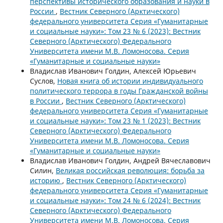
перспективы исторического образования и науки в
России
,
Вестник Северного (Арктического)
федерального университета Серия «Гуманитарные
и социальные науки»: Том 23 № 6 (2023): Вестник
Северного (Арктического) Федерального
Университета имени М.В. Ломоносова. Серия
«Гуманитарные и социальные науки»
Владислав Иванович Голдин, Алексей Юрьевич
Суслов,
Новая книга об истории индивидуального
политического террора в годы Гражданской войны
в России
,
Вестник Северного (Арктического)
федерального университета Серия «Гуманитарные
и социальные науки»: Том 23 № 1 (2023): Вестник
Северного (Арктического) Федерального
Университета имени М.В. Ломоносова. Серия
«Гуманитарные и социальные науки»
Владислав Иванович Голдин, Андрей Вячеславович
Силин,
Великая российская революция: борьба за
историю
,
Вестник Северного (Арктического)
федерального университета Серия «Гуманитарные
и социальные науки»: Том 24 № 6 (2024): Вестник
Северного (Арктического) Федерального
Университета имени М.В. Ломоносова. Серия