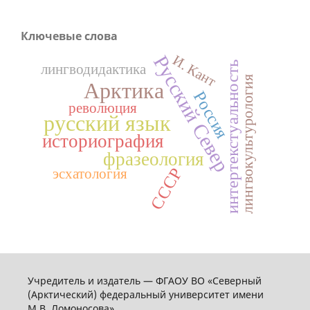
Ключевые слова
Русский Север
И. Кант
интертекстуальность
лингводидактика
лингвокультурология
Арктика
Россия
революция
русский язык
историография
фразеология
СССР
эсхатология
Учредитель и издатель — ФГАОУ ВО «Северный
(Арктический) федеральный университет имени
М.В. Ломоносова»