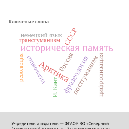
Ключевые слова
СССР
немецкий язык
трансгуманизм
историческая память
Россия
цифровизация
революция
социология
постгуманизм
фразеология
Арктика
И. Кант
Учредитель и издатель — ФГАОУ ВО «Северный