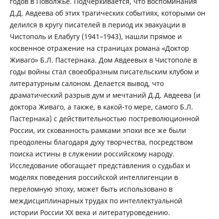
годов в Поволжье. Подчеркивается, что воспоминания
Д.Д. Авдеева об этих трагических событиях, которыми он
делился в кругу писателей в период их эвакуации в
Чистополь и Елабугу (1941–1943), нашли прямое и
косвенное отражение на страницах романа «Доктор
Живаго» Б.Л. Пастернака. Дом Авдеевых в Чистополе в
годы войны стал своеобразным писательским клубом и
литературным салоном. Делается вывод, что
драматический разрыв дум и мечтаний Д.Д. Авдеева (и
доктора Живаго, а также, в какой-то мере, самого Б.Л.
Пастернака) с действительностью постреволюционной
России, их скованность рамками эпохи все же были
преодолены благодаря духу творчества, посредством
поиска истины в служении российскому народу.
Исследование обогащает представления о судьбах и
моделях поведения российской интеллигенции в
переломную эпоху, может быть использовано в
междисциплинарных трудах по интеллектуальной
истории России ХХ века и литературоведению.