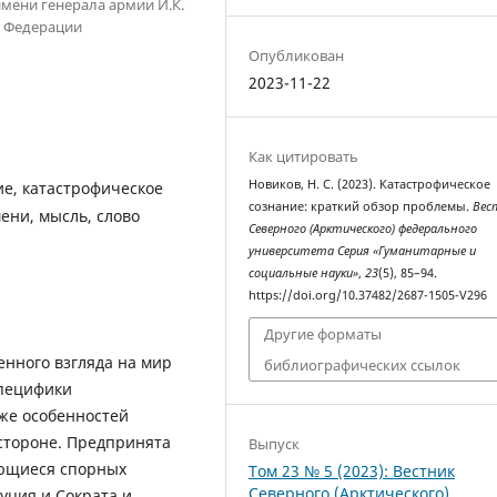
мени генерала армии И.К.
й Федерации
Опубликован
2023-11-22
Как цитировать
Новиков, Н. С. (2023). Катастрофическое
е, катастрофическое
сознание: краткий обзор проблемы.
Вес
ени, мысль, слово
Северного (Арктического) федерального
университета Серия «Гуманитарные и
социальные науки»
,
23
(5), 85–94.
https://doi.org/10.37482/2687-1505-V296
Другие форматы
енного взгляда на мир
библиографических ссылок
специфики
кже особенностей
стороне. Предпринята
Выпуск
ающиеся спорных
Том 23 № 5 (2023): Вестник
Северного (Арктического)
уция и Сократа и