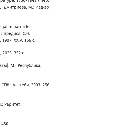
атуре. 1750–1848 / пер.
.С. Дмитриева. М.: Изд-во
galité parmi les
с предисл. С.Н.
1907. XXIV, 166 с.
 2023. 352 с.
аты]. М.: Республика,
СПб.: Алетейя, 2003. 256
.: Раритет;
 480 с.