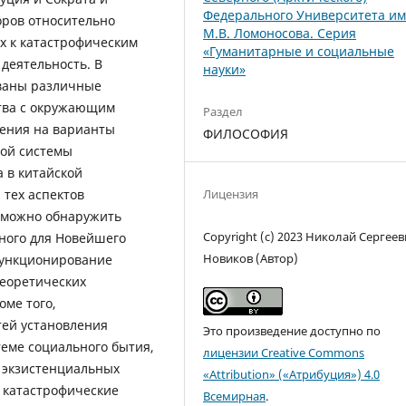
Федерального Университета и
ров относительно
М.В. Ломоносова. Серия
х к катастрофическим
«Гуманитарные и социальные
деятельность. В
науки»
ваны различные
тва с окружающим
Раздел
рения на варианты
ФИЛОСОФИЯ
ной системы
 в китайской
Лицензия
тех аспектов
х можно обнаружить
Copyright (c) 2023 Николай Сергее
рного для Новейшего
Новиков (Автор)
функционирование
теоретических
оме того,
ей установления
Это произведение доступно по
еме социального бытия,
лицензии Creative Commons
х экзистенциальных
«Attribution» («Атрибуция») 4.0
 катастрофические
Всемирная
.