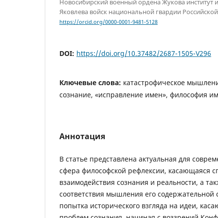
Новосибирский военный ордена Жукова институт и
Яковлева войск национальной гвардии Российско
https://orcid.org/0000-0001-9481-5128
DOI:
https://doi.org/10.37482/2687-1505-V296
Ключевые слова:
катастрофическое мышлени
сознание, «исправление имен», философия им
Аннотация
В статье представлена актуальная для соврем
сфера философской рефлексии, касающаяся 
взаимодействия сознания и реальности, а та
соответствия мышления его содержательной 
попытка исторического взгляда на идеи, кас
проблем сознания, начиная с воззрений Конф