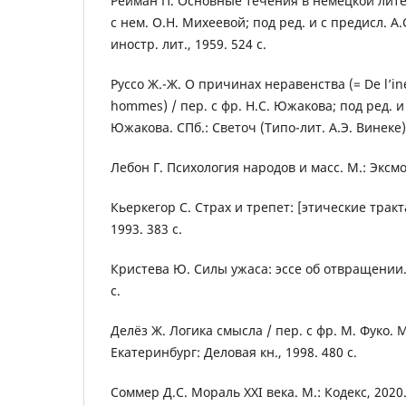
Рейман П. Основные течения в немецкой литер
с нем. О.Н. Михеевой; под ред. и с предисл. А
иностр. лит., 1959. 524 с.
Руссо Ж.-Ж. О причинах неравенства (= De l’ine
hommes) / пер. с фр. Н.С. Южакова; под ред. и 
Южакова. СПб.: Светоч (Типо-лит. А.Э. Винеке), 
Лебон Г. Психология народов и масс. М.: Эксмо,
Кьеркегор С. Страх и трепет: [этические тракт
1993. 383 с.
Кристева Ю. Силы ужаса: эссе об отвращении. 
с.
Делёз Ж. Логика смысла / пер. с фр. М. Фуко. М
Екатеринбург: Деловая кн., 1998. 480 с.
Соммер Д.С. Мораль ХХI века. М.: Кодекс, 2020.