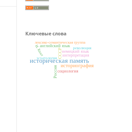
Ключевые слова
лексико-семантическая группа
английский язык
И. Кант
революция
СССР
немецкий язык
интерпретация
эсхатология
историческая память
историография
Россия
социология