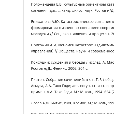
Положенцева Е.В. Культурные ориентиры кат
сознания: дис. … канд. филос. наук. Ростов н/Д.
Епифанова А.Ю. Катастрофическое сознание к
формирования жизненных сценариев соврем
молодежи // Соц.-экон. явления и процессы. 20
Пригожин А.И. Феномен катастрофы (дилеммы
управления) // Обществ. науки и современность
Конфуций: суждения и беседы / исслед. А. Мас
Ростов н/Д.: Феникс, 2006. 304 с.
Платон. Собрание сочинений: в 4 т. Т. 3 / общ. 
Асмуса, А.А. Тахо-Годи; авт. вступ. ст. и ст. в 
примеч. А.А. Тахо-Годи. М.: Мысль, 1994. 654 [2
Лосев А.Ф. Бытие. Имя. Космос. М.: Мысль, 1993