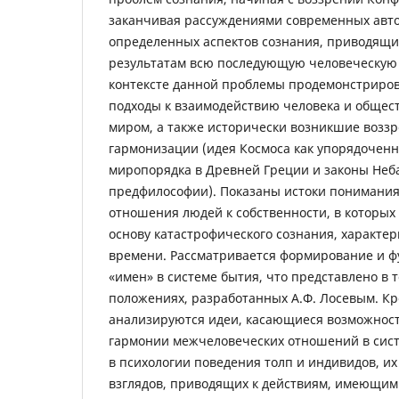
заканчивая рассуждениями современных авто
определенных аспектов сознания, приводящи
результатам всю последующую человеческую 
контексте данной проблемы продемонстриро
подходы к взаимодействию человека и общес
миром, а также исторически возникшие возз
гармонизации (идея Космоса как упорядочен
миропорядка в Древней Греции и законы Неба
предфилософии). Показаны истоки понимания 
отношения людей к собственности, в которы
основу катастрофического сознания, характе
времени. Рассматривается формирование и 
«имен» в системе бытия, что представлено в 
положениях, разработанных А.Ф. Лосевым. Кр
анализируются идеи, касающиеся возможност
гармонии межчеловеческих отношений в сист
в психологии поведения толп и индивидов, и
взглядов, приводящих к действиям, имеющим