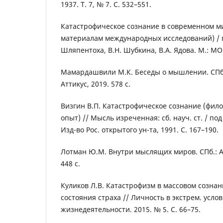
1937. Т. 7, № 7. С. 532–551.
Катастрофическое сознание в современном ми
материалам международных исследований) / п
Шляпентоха, В.Н. Шубкина, В.А. Ядова. М.: МОН
Мамардашвили М.К. Беседы о мышлении. СПб.:
Аттикус, 2019. 578 с.
Визгин В.П. Катастрофическое сознание (фил
опыт) // Мысль изреченная: сб. науч. ст. / под 
Изд-во Рос. открытого ун-та, 1991. С. 167–190.
Лотман Ю.М. Внутри мыслящих миров. СПб.: Аз
448 с.
Куликов Л.В. Катастрофизм в массовом созна
состояния страха // Личность в экстрем. усло
жизнедеятельности. 2015. № 5. С. 66–75.