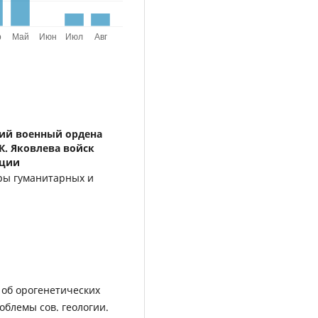
ий военный ордена
К. Яковлева войск
ации
дры гуманитарных и
 об орогенетических
облемы сов. геологии.