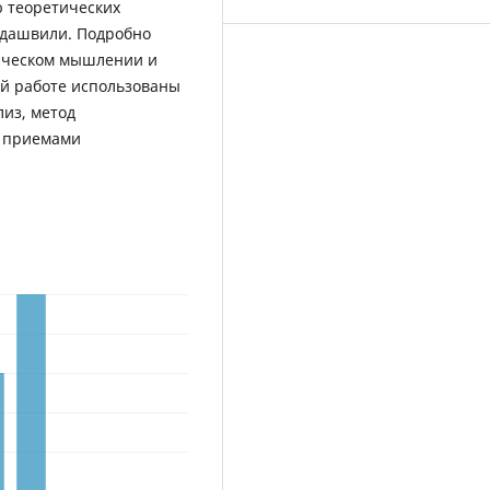
ю теоретических
рдашвили. Подробно
фическом мышлении и
ей работе использованы
из, метод
с приемами