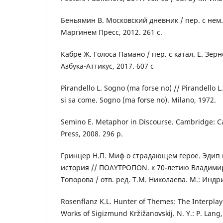
Беньямин В. Московский дневник / пер. с нем.
Маргинем Пресс, 2012. 261 с.
Кабре Ж. Голоса Памано / пер. с катал. Е. Зер
Азбука-Аттикус, 2017. 607 с
Pirandello L. Sogno (ma forse no) // Pirandello L
si sa come. Sogno (ma forse no). Milano, 1972.
Semino E. Metaphor in Discourse. Cambridge: C
Press, 2008. 296 p.
Гринцер Н.П. Миф о страдающем герое. Эдип 
история // ΠΟΛΥΤΡΟΠΟΝ. к 70-летию Владими
Топорова / отв. ред. Т.М. Николаева. М.: Индри
Rosenflanz K.L. Hunter of Themes: The Interplay
Works of Sigizmund Kržižanovskij. N. Y.: P. Lang,