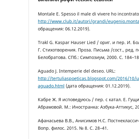
Montale E. Spesso il male di vivere ho incontrato
http://www.club.it/autori/grandi/eugenio.monta
обращения: 06.12.2019).
Trakl G. Kaspar Hauser Lied / ориг. и пер. И. Б
Г. Стихотворения. Проза. Письма /сост., ред. п
Белобратова. СПб.: Симпозиум, 2000. С. 184–18
Aguado J. Intemperie del deseo. URL:
http://tertuliaspoeticas.blogspot.com/2016/10/
aguado.html
(дата обращения: 01.12.2019).
Кабре Ж. Я исповедуюсь / пер. с катал. Е. Гущ
Абрамовой. М.: Иностранка: Азбука-Аттикус, 20
Афанасьева В.В., Анисимов Н.С. Постнеклассич
Вопр. филос. 2015. № 8. С. 28–41.