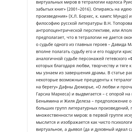
виртуальных миров в тетралогии карлоса Руи
забытых книг» (2001–2016). Опираясь на идею
произведения» (Х.Л. Борхес, к. кампс Мундо) и
философию русской литературы В.Н. Топорова
антропоцентрической перспективе, или Апол
предполагает, что в тетралогии не дается ок
о судьбе одного из главных героев – Давида 
вполне полагать судьбу его и его подруги кр
аналогичной судьбе персонажей гетевского «Ф
которых благодаря любви, творчеству и тяге 
мы узнаем из завершения драмы. В статье р
некоторые возможные прецеденты к тетралог
на берегу» Дафны Дюморье, «О любви и прочи
Гарсиа Маркеса) и выдвигается – с опорой на
Беньямина и Жиля Делеза – предположение о
больших групп литературных произведений,
множественности миров: в первой группе иск
мыслится и изображается как чисто психолог
виртуальное, а дьявол (да и духовный идеал са