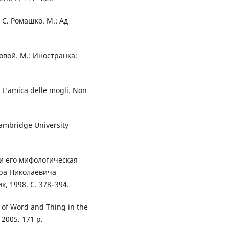
 С. Ромашко. М.: Ад
новой. М.: Иностранка:
. L’amica delle mogli. Non
ambridge University
и его мифологическая
ра Николаевича
к, 1998. С. 378–394.
 of Word and Thing in the
 2005. 171 p.