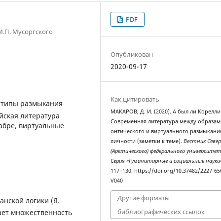
PDF
М.П. Мусоргского
Опубликован
2020-09-17
Как цитировать
 типы размыкания
МАКАРОВ, Д. И. (2020). А был ли Корелли
йская литература
Современная литература между образам
абре, виртуальные
онтического и виртуального размыкани
личности (заметки к теме).
Вестник Севе
(Арктического) федерального университе
Серия «Гуманитарные и социальные науки
117–130. https://doi.org/10.37482/2227-65
V040
Другие форматы
нской логики (Я.
библиографических ссылок
вает множественность