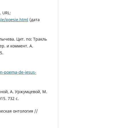
. URL:
le/poesie.html
(дата
олычева. Цит. по: Тракль
ер. и коммент. А.
5.
un-poema-de-jesus-
иной, А. Уржумцевой, М.
15. 732 с.
еская онтология //