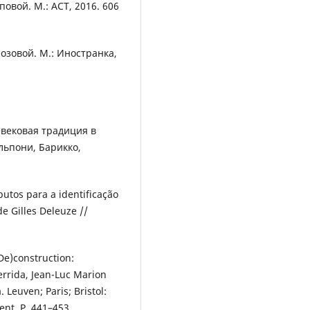
повой. М.: АСТ, 2016. 606
розовой. М.: Иностранка,
евековая традиция в
льпони, Барикко,
butos para a identificação
e Gilles Deleuze //
De)construction:
errida, Jean-Luc Marion
 Leuven; Paris; Bristol:
ent. P. 441–453.