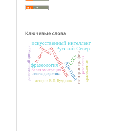
Ключевые слова
искусственный интеллект
Россия
русский язык
религиозный дискурс
Русский Север
И. Кант
историография
СССР
революция
фразеологизм
Арктика
фразеология
белая эмиграция
лингводидактика
историк В.П. Булдаков