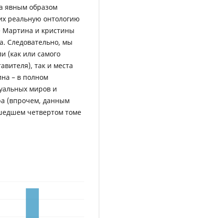
а явным образом
щих реальную онтологию
е Мартина и кристины
а. Следовательно, мы
и (как или самого
авителя), так и места
на – в полном
туальных миров и
ра (впрочем, данным
ышедшем четвертом томе