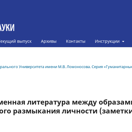
Текущий выпуск
Архивы
Контакты
Инструкции
дерального Университета имени М.В. Ломоносова. Серия «Гуманитарны
еменная литература между образам
ого размыкания личности (заметки