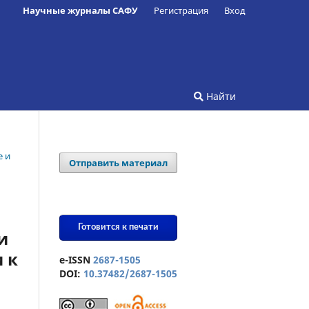
Научные журналы САФУ
Регистрация
Вход
Найти
е и
Отправить материал
Готовится к печати
и
 к
e-ISSN
2687-1505
DOI:
10.37482/2687-1505