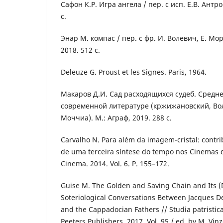
Сафон К.Р. Игра ангела / пер. с исп. Е.В. Антро
с.
Энар М. компас / пер. с фр. И. Волевич, Е. Мо
2018. 512 с.
Deleuze G. Proust et les Signes. Paris, 1964.
Макаров Д.И. Сад расходящихся судеб. Средн
современной литературе (кржижановский, Во
Моччиа). М.: Аграф, 2019. 288 с.
Carvalho N. Para além da imagem-cristal: contri
de uma terceira síntese do tempo nos Cinemas d
Cinema. 2014. Vol. 6. P. 155–172.
Guise M. The Golden and Saving Chain and Its (
Soteriological Conversations Between Jacques D
and the Cappadocian Fathers // Studia patristica.
Peeters Publishers, 2017. Vol. 95 / ed. by M. Vinz