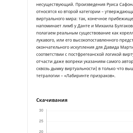
несуществующий. Произведения Руиса Сафон
относятся ко второй категории – утверждаю
виртуального мира: так, конечное прибежищ
напоминает лимб у Данте и Михаила Булгаков
полагаем реальным существование как корелл
лукавого, или его высокопоставленного предст
окончательного искупления для Давида Марти
соответствии с постфрегеанской логикой вир
отчасти даже вопреки указаниям самого авто
сквозь дымку виртуальности) в только что в
тетралогии – «Лабиринте призраков».
Скачивания