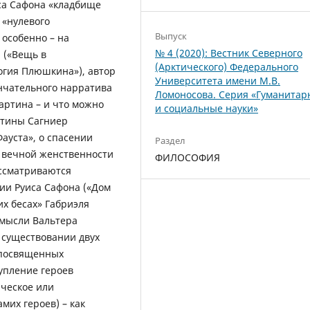
са Сафона «кладбище
 «нулевого
Выпуск
 особенно – на
№ 4 (2020): Вестник Северного
 («Вещь в
(Арктического) Федерального
огия Плюшкина»), автор
Университета имени М.В.
ончательного нарратива
Ломоносова. Серия «Гуманита
Мартина – и что можно
и социальные науки»
истины Сагниер
ауста», о спасении
Раздел
к вечной женственности
ФИЛОСОФИЯ
ассматриваются
ии Руиса Сафона («Дом
х бесах» Габриэля
 мысли Вальтера
 существовании двух
 посвященных
упление героев
ическое или
мих героев) – как