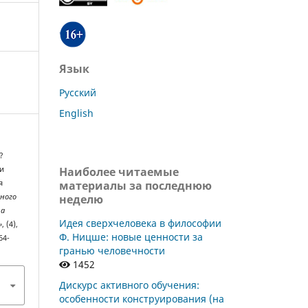
Язык
Русский
English
?
Наиболее читаемые
и
материалы за последнюю
я
неделю
рного
та
Идея сверхчеловека в философии
»
, (4),
Ф. Ницше: новые ценности за
64-
гранью человечности
1452
Дискурс активного обучения:
особенности конструирования (на