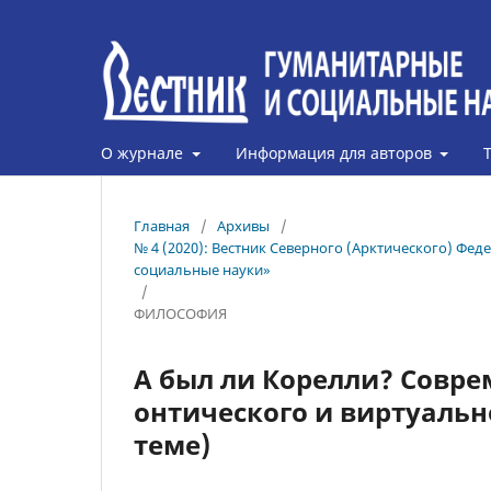
О журнале
Информация для авторов
Главная
/
Архивы
/
№ 4 (2020): Вестник Северного (Арктического) Фе
социальные науки»
/
ФИЛОСОФИЯ
А был ли Корелли? Совр
онтического и виртуальн
теме)