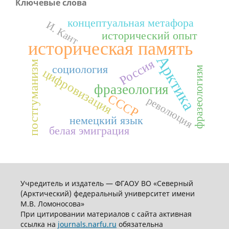
Ключевые слова
концептуальная метафора
И. Кант
исторический опыт
историческая память
Арктика
Россия
постгуманизм
социология
фразеологизм
цифровизация
фразеология
СССР
революция
немецкий язык
белая эмиграция
Учредитель и издатель — ФГАОУ ВО «Северный
(Арктический) федеральный университет имени
М.В. Ломоносова»
При цитировании материалов с сайта активная
ссылка на
journals.narfu.ru
обязательна