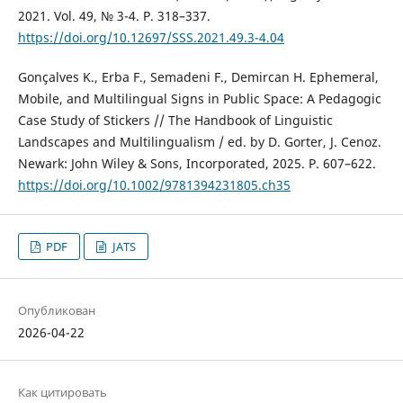
2021. Vol. 49, № 3-4. P. 318–337.
https://doi.org/10.12697/SSS.2021.49.3-4.04
Gonçalves K., Erba F., Semadeni F., Demircan H. Ephemeral,
Mobile, and Multilingual Signs in Public Space: A Pedagogic
Case Study of Stickers // The Handbook of Linguistic
Landscapes and Multilingualism / ed. by D. Gorter, J. Cenoz.
Newark: John Wiley & Sons, Incorporated, 2025. P. 607–622.
https://doi.org/10.1002/9781394231805.ch35
PDF
JATS
Опубликован
2026-04-22
Как цитировать