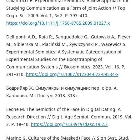
Galantucci B. Experimental Semiotics: A New Approach for
Studying Communication as a Form of Joint Action // Top
Cogn. Sci. 2009. Vol. 1, № 2. Р. 393–410.
https://doi.org/10.1111/j.1756-8765.2009.01027.x
Delliponti A.D., Raia R., Sanguedolce G., Gutowski A., Pleyer
M., Sibierska M., Placiński M., Żywiczyński P., Wacewicz S.
Experimental Semiotics: A Systematic Categorization of
Experimental Studies on the Bootstrapping of
Communication Systems // Biosemiotics. 2023. Vol. 16. P.
291–310.
https://doi.org/10.1007/s12304-023-09534-x
Бодрийяр Ж. Симулякры и симуляции: пер. с фр. А.
Качалова. М.: Постум, 2018. 318 с.
Leone M. The Semiotics of the Face in Digital Dating: A
Research Direction // Digit. Age Semiot. Commun. 2019. Vol.
2. P. 18–40.
https://doi.org/10.33919/dasc.19.2.2
Marino G. Cultures of the (Masked) Face // Sign Syst. Stud.