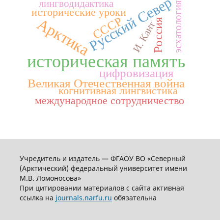
Русский Север
лингводидактика
эсхатология
исторические уроки
СССР
Арктика
Россия
И. Кант
историческая память
цифровизация
Великая Отечественная война
когнитивная лингвистика
международное сотрудничество
Учредитель и издатель — ФГАОУ ВО «Северный
(Арктический) федеральный университет имени
М.В. Ломоносова»
При цитировании материалов с сайта активная
ссылка на
journals.narfu.ru
обязательна