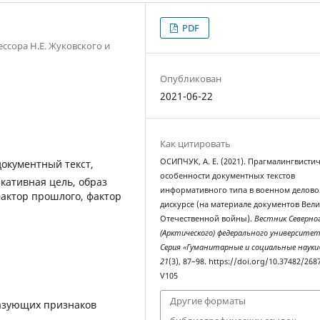
PDF
сора Н.Е. Жуковского и
Опубликован
2021-06-22
Как цитировать
ОСИПЧУК, А. Е. (2021). Прагмалингвисти
документный текст,
особенности документных текстов
кативная цель, образ
информативного типа в военном делов
фактор прошлого, фактор
дискурсе (на материале документов Вел
Отечественной войны).
Вестник Северно
(Арктического) федерального университе
Серия «Гуманитарные и социальные науки
21
(3), 87–98. https://doi.org/10.37482/268
V105
Другие форматы
азующих признаков