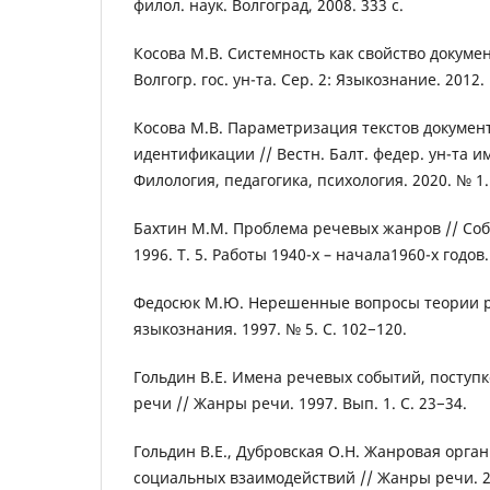
филол. наук. Волгоград, 2008. 333 с.
Косова М.В. Системность как свойство документ
Волгогр. гос. ун-та. Сер. 2: Языкознание. 2012. 
Косова М.В. Параметризация текстов докумен
идентификации // Вестн. Балт. федер. ун-та им.
Филология, педагогика, психология. 2020. № 1.
Бахтин М.М. Проблема речевых жанров // Собр. с
1996. Т. 5. Работы 1940-х – начала1960-х годов.
Федосюк М.Ю. Нерешенные вопросы теории р
языкознания. 1997. № 5. С. 102−120.
Гольдин В.Е. Имена речевых событий, поступ
речи // Жанры речи. 1997. Вып. 1. С. 23−34.
Гольдин В.Е., Дубровская О.Н. Жанровая орга
социальных взаимодействий // Жанры речи. 200