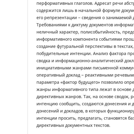
перформативных глаголов. Адресат речи абстр
содержится лишь в начальной формуле докуме
его репрезентации − сведения о занимаемой 
Требованиями к диктуму документов информа
неличный характер, полисобытийность, пред
информативного компонента событиями прош
создание футуральной перспективы в текстах
побудительные интенции. Анализ фактора пр
сводка и информационно-аналитический докл
инициативными жанрами письменной коммун
оперативный доклад − реактивными речевым
параметра «фактор будущего» позволило опре
жанры информативного типа лежат в основе 
директивных жанров. Так, на основе сводок,
интенцию сообщить, создаются донесения и д
донесений и докладов, в которых функциони
интенции просить, предлагать, становятся ба
директивных документных текстов.