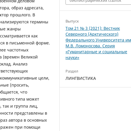
библиографических ссылок
 военном деловом
тора, образ адресата,
ктор прошлого. В
Выпуск
анализируются термины
Том 21 № 3 (2021): Вестник
евые жанры
Северного (Арктического)
ссматривается как
Федерального Университета и
ся в письменной форме.
М.В. Ломоносова. Серия
лее частотных
«Гуманитарные и социальные
а (времен Великой
науки»
оклад. Анализ
тветствующих
Раздел
 коммуникативные цели,
ЛИНГВИСТИКА
ные (просить,
бщается, что
ивного типа может
 так и группа лиц,
нности представлены в
раз автора в основных
выражен при помощи