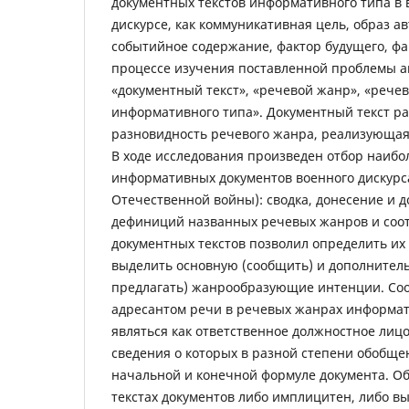
документных текстов информативного типа в
дискурсе, как коммуникативная цель, образ ав
событийное содержание, фактор будущего, фа
процессе изучения поставленной проблемы 
«документный текст», «речевой жанр», «реч
информативного типа». Документный текст ра
разновидность речевого жанра, реализующая
В ходе исследования произведен отбор наибо
информативных документов военного дискурс
Отечественной войны): сводка, донесение и д
дефиниций названных речевых жанров и соо
документных текстов позволил определить их
выделить основную (сообщить) и дополнитель
предлагать) жанрообразующие интенции. Соо
адресантом речи в речевых жанрах информат
являться как ответственное должностное лицо,
сведения о которых в разной степени обобще
начальной и конечной формуле документа. Об
текстах документов либо имплицитен, либо 