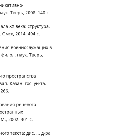
уникативно-
аук. Тверь, 2008. 140 с.
ала XX века: структура,
 Омск, 2014. 494 с.
щения военнослужащих в
 филол. наук. Тверь,
го пространства
ап. Казан. гос. ун-та.
−266.
ования речевого
ностранных
М., 2002. 301 с.
о текста: дис. ... д-ра