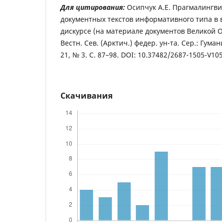
Для цитирования:
Осипчук А.Е. Прагмалингви
документных текстов информативного типа в
дискурсе (на материале документов Великой 
Вестн. Сев. (Арктич.) федер. ун-та. Сер.: Гумани
21, № 3. С. 87–98. DOI: 10.37482/2687-1505-V10
Скачивания