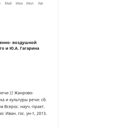
енно- воздушной
о и Ю.А. Гагарина
речи // Жанрово-
а и культуры речи: сб.
м Всерос. науч.-практ.
о: Иван. гос. ун-т, 2013.