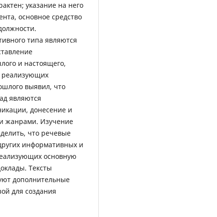
актен; указание на него
нта, основное средство
должности.
тивного типа являются
ставление
лого и настоящего,
, реализующих
ошлого выявил, что
ад являются
икации, донесение и
и жанрами. Изучение
делить, что речевые
других информативных и
 реализующих основную
оклады. Тексты
руют дополнительные
зой для создания