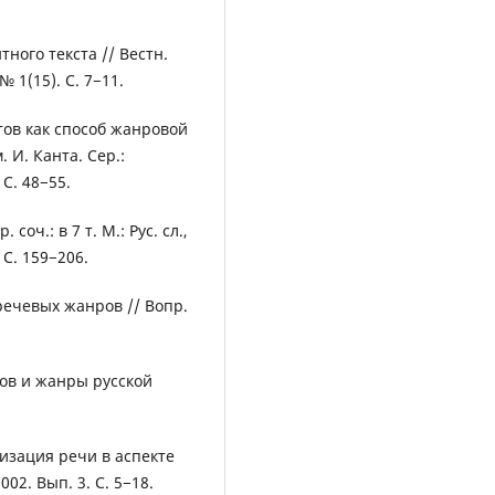
ного текста // Вестн.
№ 1(15). С. 7−11.
тов как способ жанровой
 И. Канта. Сер.:
 С. 48−55.
оч.: в 7 т. М.: Рус. сл.,
 С. 159−206.
ечевых жанров // Вопр.
ков и жанры русской
низация речи в аспекте
2. Вып. 3. С. 5−18.