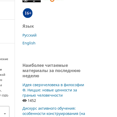
Язык
Русский
English
ческие
Наиболее читаемые
материалы за последнюю
ом
неделю
икой
го
Идея сверхчеловека в философии
та
Ф. Ницше: новые ценности за
»
,
гранью человечности
7-1505-
1452
Дискурс активного обучения:
особенности конструирования (на