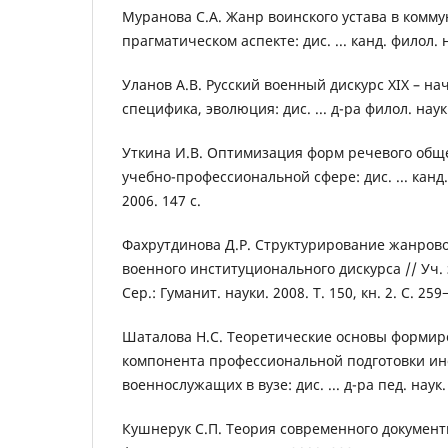
Муранова С.А. Жанр воинского устава в комм
прагматическом аспекте: дис. ... канд. филол. н
Уланов А.В. Русский военный дискурс XIX – нач
специфика, эволюция: дис. ... д-ра филол. наук.
Уткина И.В. Оптимизация форм речевого об
учебно-профессиональной сфере: дис. ... канд.
2006. 147 с.
Фахрутдинова Д.Р. Структурирование жанрово
военного институционального дискурса // Уч. з
Сер.: Гуманит. науки. 2008. Т. 150, кн. 2. С. 259
Шаталова Н.С. Теоретические основы формир
компонента профессиональной подготовки и
военнослужащих в вузе: дис. ... д-ра пед. наук. 
Кушнерук С.П. Теория современного документног