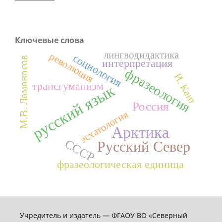
Ключевые слова
лингводидактика
революция
социология
М.В. Ломоносов
интерпретация
фразеология
И. Кант
трансгуманизм
русский язык
Россия
эсхатология
Арктика
СССР
Русский Север
фразеологическая единица
Учредитель и издатель — ФГАОУ ВО «Северный