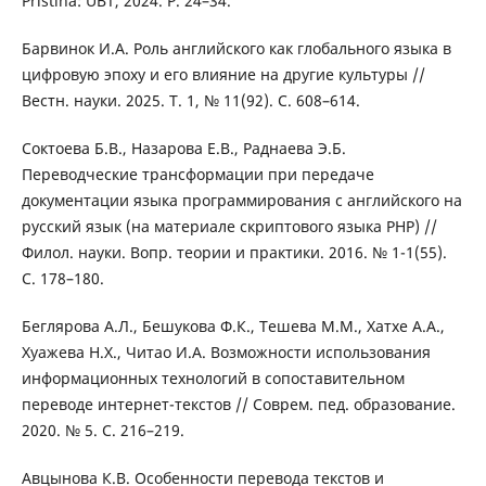
Pristina: UBT, 2024. P. 24–34.
Барвинок И.А. Роль английского как глобального языка в
цифровую эпоху и его влияние на другие культуры //
Вестн. науки. 2025. Т. 1, № 11(92). С. 608–614.
Соктоева Б.В., Назарова Е.В., Раднаева Э.Б.
Переводческие трансформации при передаче
документации языка программирования с английского на
русский язык (на материале скриптового языка PHP) //
Филол. науки. Вопр. теории и практики. 2016. № 1-1(55).
С. 178–180.
Беглярова А.Л., Бешукова Ф.К., Тешева М.М., Хатхе А.А.,
Хуажева Н.Х., Читао И.А. Возможности использования
информационных технологий в сопоставительном
переводе интернет-текстов // Соврем. пед. образование.
2020. № 5. С. 216–219.
Авцынова К.В. Особенности перевода текстов и