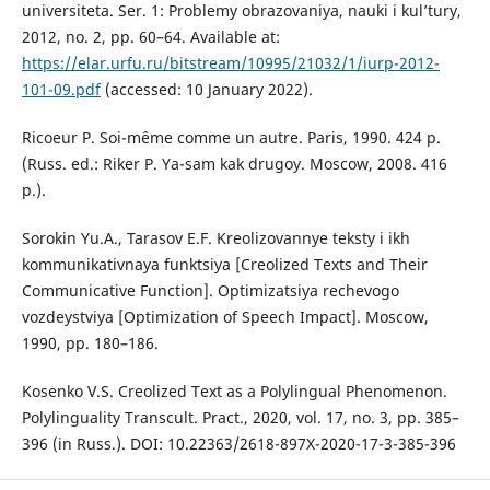
universiteta. Ser. 1: Problemy obrazovaniya, nauki i kul’tury,
2012, no. 2, pp. 60–64. Available at:
https://elar.urfu.ru/bitstream/10995/21032/1/iurp-2012-
101-09.pdf
(accessed: 10 January 2022).
Ricoeur P. Soi-même comme un autre. Paris, 1990. 424 p.
(Russ. ed.: Riker P. Ya-sam kak drugoy. Moscow, 2008. 416
p.).
Sorokin Yu.A., Tarasov E.F. Kreolizovannye teksty i ikh
kommunikativnaya funktsiya [Creolized Texts and Their
Communicative Function]. Optimizatsiya rechevogo
vozdeystviya [Optimization of Speech Impact]. Moscow,
1990, pp. 180–186.
Kosenko V.S. Creolized Text as a Polylingual Phenomenon.
Polylinguality Transcult. Pract., 2020, vol. 17, no. 3, pp. 385–
396 (in Russ.). DOI: 10.22363/2618-897X-2020-17-3-385-396