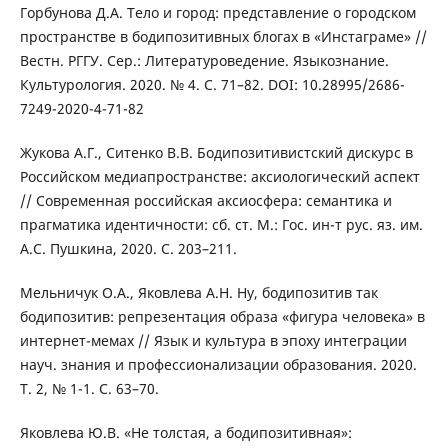
Горбунова Д.А. Тело и город: представление о городском
пространстве в бодипозитивных блогах в «Инстаграме» //
Вестн. РГГУ. Сер.: Литературоведение. Языкознание.
Культурология. 2020. № 4. С. 71–82. DOI: 10.28995/2686-
7249-2020-4-71-82
Жукова А.Г., Ситенко В.В. Бодипозитивистский дискурс в
Российском медиапространстве: аксиологический аспект
// Современная российская аксиосфера: семантика и
прагматика идентичности: сб. ст. М.: Гос. ин-т рус. яз. им.
А.С. Пушкина, 2020. С. 203–211.
Мельничук О.А., Яковлева А.Н. Ну, бодипозитив так
бодипозитив: репрезентация образа «фигура человека» в
интернет-мемах // Язык и культура в эпоху интеграции
науч. знания и профессионализации образования. 2020.
Т. 2, № 1-1. С. 63–70.
Яковлева Ю.В. «Не толстая, а бодипозитивная»: