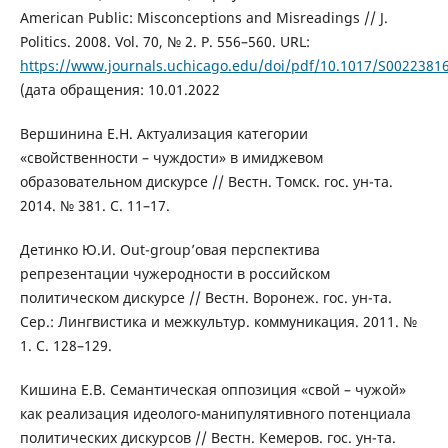
American Public: Misconceptions and Misreadings // J.
Politics. 2008. Vol. 70, № 2. Р. 556–560. URL:
https://www.journals.uchicago.edu/doi/pdf/10.1017/S0022381
(дата обращения: 10.01.2022
Вершинина Е.Н. Актуализация категории
«свойственности – чуждости» в имиджевом
образовательном дискурсе // Вестн. Томск. гос. ун-та.
2014. № 381. С. 11–17.
Детинко Ю.И. Out-group’овая перспектива
репрезентации чужеродности в российском
политическом дискурсе // Вестн. Воронеж. гос. ун-та.
Сер.: Лингвистика и межкультур. коммуникация. 2011. №
1. С. 128–129.
Кишина Е.В. Семантическая оппозиция «свой – чужой»
как реализация идеолого-манипулятивного потенциала
политических дискурсов // Вестн. Кемеров. гос. ун-та.