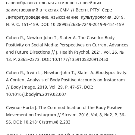
словообразовательная активность новейших
заимствований в текстах СМИ // Вестн. РГГУ. Сер.:
Литературоведение. Языкознание. Культурология. 2019.
№ 9. С. 151–159. DOI: 10.28995/2686-7249-2019-9-151-159
Cohen R., Newton-John T., Slater A. The Case for Body
Positivity on Social Media: Perspectives on Current Advances
and Future Directions // J. Health Psychol. 2021. Vol. 26, №
13. Р. 2365–2373. DOI: 10.1177/1359105320912450
Cohen R., Irwin L., Newton-John T., Slater A. #bodypositivity:
A Content Analysis of Body Positive Accounts on Instagram
// Body Image. 2019. Vol. 29. Р. 47–57. DOI:
10.1016/j.bodyim.2019.02.007
Cwynar-Horta J. The Commodification of the Body Positive
Movement on Instagram // Stream. 2016. Vol. 8, № 2. Р. 36–
56. DOI: 10.21810/strm.v8i2.203