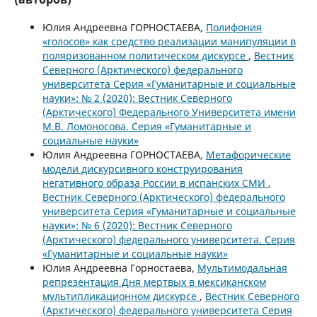
Юлия Андреевна ГОРНОСТАЕВА,
Полифония
«голосов» как средство реализации манипуляции в
поляризованном политическом дискурсе
,
Вестник
Северного (Арктического) федерального
университета Серия «Гуманитарные и социальные
науки»: № 2 (2020): Вестник Северного
(Арктического) Федерального Университета имени
М.В. Ломоносова. Серия «Гуманитарные и
социальные науки»
Юлия Андреевна ГОРНОСТАЕВА,
Метафорические
модели дискурсивного конструирования
негативного образа России в испанских СМИ
,
Вестник Северного (Арктического) федерального
университета Серия «Гуманитарные и социальные
науки»: № 6 (2020): Вестник Северного
(Арктического) федерального университета. Серия
«Гуманитарные и социальные науки»
Юлия Андреевна Горностаева,
Мультимодальная
репрезентация Дня мертвых в мексиканском
мультипликационном дискурсе
,
Вестник Северного
(Арктического) федерального университета Серия