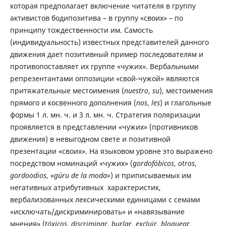
которая предполагает включение читателя в группу
активистов бодипозитива – в группу «своих» – по
принципу тождественности им. Самость
(индивидуальность) известных представителей данного
движения дает позитивный пример последователям и
противопоставляет их группе «чужих». Вербальными
репрезентантами оппозиции «свой-чужой» являются
притяжательные местоимения (
nuestro
,
su
), местоимения
прямого и косвенного дополнения (
nos
,
les
) и глагольные
формы 1 л. мн. ч. и 3 л. мн. ч. Стратегия поляризации
проявляется в представлении «чужих» (противников
движения) в невыгодном свете и позитивной
презентации «своих». На языковом уровне это выражено
посредством номинаций «чужих» (
gordofóbicos
,
otros
,
gordoodios
, «
gúru de la moda»
) и приписываемых им
негативных атрибутивных характеристик,
вербализованных лексическими единицами с семами
«исключать/дискриминировать» и «навязывание
мнения» (
tóxicos
,
discriminar
,
burlar
,
excluir
,
bloquear
,