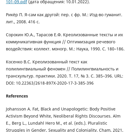
101-09.pdf
(дата обращения: 10.01.2022).
Рикёр П. Я-сам как другой: пер. с фр. М.: Изд-во гуманит.
лит., 2008. 416 с.
Сорокин Ю.А., Тарасов Е.Ф. Креолизованные тексты и их
коммуникативная функция // Оптимизация речевого
воздействия: коллект. моногр. М.: Наука, 1990. С. 180–186.
Косенко В.С. Креолизованный текст как
полилингвиальный феномен // Полилингвиальность и
транскультур. практики. 2020. Т. 17, № 3. С. 385–396. URL:
DOI: 10.22363/2618-897X-2020-17-3-385-396
References
Johansson A. Fat, Black and Unapologetic: Body Positive
Activism Beyond White, Neoliberal Rights Discourses. Alm
E., Berg L., Lundahl Hero M., et al. (eds.). Pluralistic
Struggles in Gender, Sexuality and Coloniality. Cham, 2021,