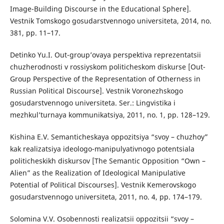
Image-Building Discourse in the Educational Sphere].
Vestnik Tomskogo gosudarstvennogo universiteta, 2014, no.
381, pp. 11–17.
Detinko Yu.I. Out-group’ovaya perspektiva reprezentatsii
chuzherodnosti v rossiyskom politicheskom diskurse [Out-
Group Perspective of the Representation of Otherness in
Russian Political Discourse]. Vestnik Voronezhskogo
gosudarstvennogo universiteta. Ser.: Lingvistika i
mezhkul’turnaya kommunikatsiya, 2011, no. 1, pp. 128–129.
Kishina E.V. Semanticheskaya oppozitsiya “svoy – chuzhoy”
kak realizatsiya ideologo-manipulyativnogo potentsiala
politicheskikh diskursov [The Semantic Opposition “Own –
Alien” as the Realization of Ideological Manipulative
Potential of Political Discourses]. Vestnik Kemerovskogo
gosudarstvennogo universiteta, 2011, no. 4, pp. 174–179.
Solomina V.V. Osobennosti realizatsii oppozitsii “svoy –