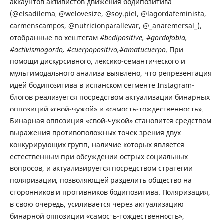
аккаунтов активистов движения бодипозитива
(@elsadilema, @welovesize, @soy.piel, @lagordafeminista,
carmenscampos, @nutricionparallevar, @_anaremersal_),
отобранные по хештегам
#bodipositive, #gordofobia,
#activismogordo, #cuerpopositivo,#amatucuerpo
. При
помощи дискурсивного, лексико-семантического и
мультимодального анализа выявлено, что репрезентация
идей бодипозитива в испанском сегменте Instagram-
блогов реализуется посредством актуализации бинарных
оппозиций «свой-чужой» и «самость-тождественность».
Бинарная оппозиция «свой-чужой» становится средством
выражения противоположных точек зрения двух
конкурирующих групп, наличие которых является
естественным при обсуждении острых социальных
вопросов, и актуализируется посредством стратегии
поляризации, позволяющей разделить общество на
сторонников и противников бодипозитива. Поляризация,
в свою очередь, усиливается через актуализацию
бинарной оппозиции «самость-тождественность»,