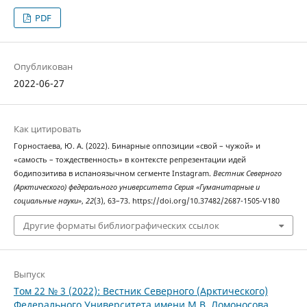
PDF
Опубликован
2022-06-27
Как цитировать
Горностаева, Ю. А. (2022). Бинарные оппозиции «свой – чужой» и
«самость – тождественность» в контексте репрезентации идей
бодипозитива в испаноязычном сегменте Instagram.
Вестник Северного
(Арктического) федерального университета Серия «Гуманитарные и
социальные науки»
,
22
(3), 63–73. https://doi.org/10.37482/2687-1505-V180
Другие форматы библиографических ссылок
Выпуск
Том 22 № 3 (2022): Вестник Северного (Арктического)
Федерального Университета имени М.В. Ломоносова.