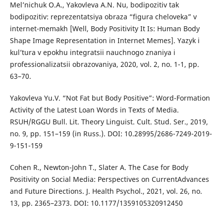
Mel’nichuk O.A., Yakovleva A.N. Nu, bodipozitiv tak
bodipozitiv: reprezentatsiya obraza “figura cheloveka” v
internet-memakh [Well, Body Positivity It Is: Human Body
Shape Image Representation in Internet Memes]. Yazyk i
kul’tura v epokhu integratsii nauchnogo znaniya i
professionalizatsii obrazovaniya, 2020, vol. 2, no. 1-1, pp.
63–70.
Yakovleva Yu.V. “Not Fat but Body Positive”: Word-Formation
Activity of the Latest Loan Words in Texts of Media.
RSUH/RGGU Bull. Lit. Theory Linguist. Cult. Stud. Ser., 2019,
no. 9, pp. 151–159 (in Russ.). DOI: 10.28995/2686-7249-2019-
9-151-159
Cohen R., Newton-John T., Slater A. The Case for Body
Positivity on Social Media: Perspectives on CurrentAdvances
and Future Directions. J. Health Psychol., 2021, vol. 26, no.
13, pp. 2365–2373. DOI: 10.1177/1359105320912450