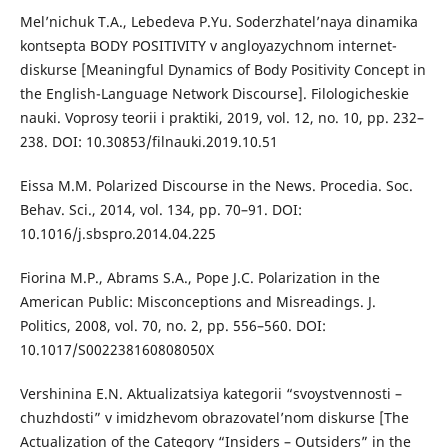
Mel’nichuk T.A., Lebedeva P.Yu. Soderzhatel’naya dinamika
kontsepta BODY POSITIVITY v angloyazychnom internet-
diskurse [Meaningful Dynamics of Body Positivity Concept in
the English-Language Network Discourse]. Filologicheskie
nauki. Voprosy teorii i praktiki, 2019, vol. 12, no. 10, pp. 232–
238. DOI: 10.30853/filnauki.2019.10.51
Eissa M.M. Polarized Discourse in the News. Procedia. Soc.
Behav. Sci., 2014, vol. 134, pp. 70–91. DOI:
10.1016/j.sbspro.2014.04.225
Fiorina M.P., Abrams S.A., Pope J.C. Polarization in the
American Public: Misconceptions and Misreadings. J.
Politics, 2008, vol. 70, no. 2, pp. 556–560. DOI:
10.1017/S002238160808050X
Vershinina E.N. Aktualizatsiya kategorii “svoystvennosti –
chuzhdosti” v imidzhevom obrazovatel’nom diskurse [The
Actualization of the Category “Insiders – Outsiders” in the