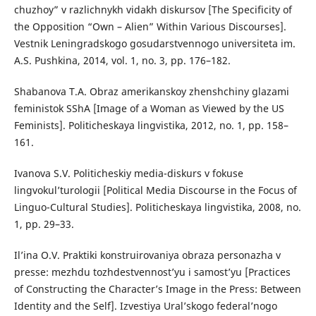
chuzhoy” v razlichnykh vidakh diskursov [The Specificity of
the Opposition “Own – Alien” Within Various Discourses].
Vestnik Leningradskogo gosudarstvennogo universiteta im.
A.S. Pushkina, 2014, vol. 1, no. 3, pp. 176–182.
Shabanova T.A. Obraz amerikanskoy zhenshchiny glazami
feministok SShA [Image of a Woman as Viewed by the US
Feminists]. Politicheskaya lingvistika, 2012, no. 1, pp. 158–
161.
Ivanova S.V. Politicheskiy media-diskurs v fokuse
lingvokul’turologii [Political Media Discourse in the Focus of
Linguo-Cultural Studies]. Politicheskaya lingvistika, 2008, no.
1, pp. 29–33.
Il’ina O.V. Praktiki konstruirovaniya obraza personazha v
presse: mezhdu tozhdestvennost’yu i samost’yu [Practices
of Constructing the Character’s Image in the Press: Between
Identity and the Self]. Izvestiya Ural’skogo federal’nogo