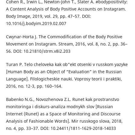
Cohen R., Irwin L., Newton-John T., Slater A. #bodypositivity:
A Content Analysis of Body Positive Accounts on Instagram.
Body Image, 2019, vol. 29, pp. 47–57. DOI:
10.1016/j.bodyim.2019.02.007
Cwynar-Horta J. The Commodification of the Body Positive
Movement on Instagram. Stream, 2016, vol. 8, no. 2, pp. 36–
56. DOI: 10.21810/strm.v8i2.203
Turan P. Telo cheloveka kak ob”ekt otsenki v russkom yazyke
[Human Body as an Object of “Evaluation” in the Russian
Language]. Filologicheskie nauki. Voprosy teorii i praktiki,
2016, no. 12-3, pp. 160–164.
Babenko N.G., Novozhenova Z.L. Runet kak prostranstvo
monitoringa i diskurs-analiza modnykh slov [Russian
Internet (Runet) as a Space of Monitoring and Discourse
Analysis of Fashionable Words]. Mir russkogo slova, 2018,
no. 4, pp. 33–37. DOI: 10.24411/1811-1629-2018-14033