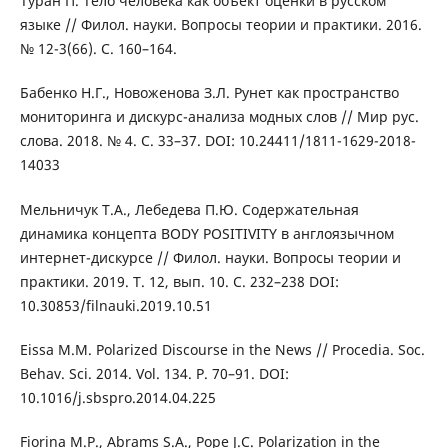
Туран П. Тело человека как объект оценки в русском
языке // Филол. науки. Вопросы теории и практики. 2016.
№ 12-3(66). С. 160–164.
Бабенко Н.Г., Новоженова З.Л. Рунет как пространство
мониторинга и дискурс-анализа модных слов // Мир рус.
слова. 2018. № 4. С. 33–37. DOI: 10.24411/1811-1629-2018-
14033
Мельничук Т.А., Лебедева П.Ю. Содержательная
динамика концепта BODY POSITIVITY в англоязычном
интернет-дискурсе // Филол. науки. Вопросы теории и
практики. 2019. Т. 12, вып. 10. С. 232–238 DOI:
10.30853/filnauki.2019.10.51
Eissa M.M. Polarized Discourse in the News // Procedia. Soc.
Behav. Sci. 2014. Vol. 134. P. 70–91. DOI:
10.1016/j.sbspro.2014.04.225
Fiorina M.P., Abrams S.A., Pope J.C. Polarization in the