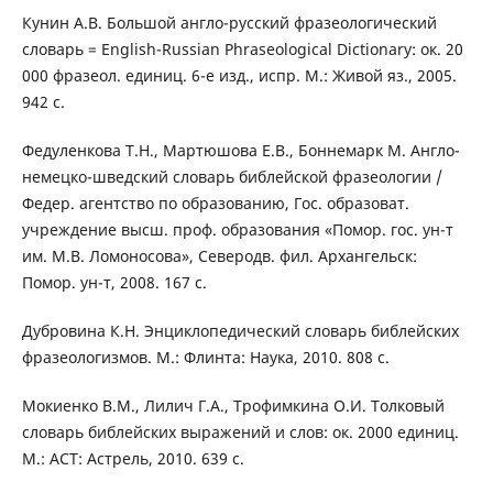
Кунин А.В. Большой англо-русский фразеологический
словарь = English-Russian Phraseological Dictionary: ок. 20
000 фразеол. единиц. 6-е изд., испр. М.: Живой яз., 2005.
942 с.
Федуленкова Т.Н., Мартюшова Е.В., Боннемарк М. Англо-
немецко-шведский словарь библейской фразеологии /
Федер. агентство по образованию, Гос. образоват.
учреждение высш. проф. образования «Помор. гос. ун-т
им. М.В. Ломоносова», Северодв. фил. Архангельск:
Помор. ун-т, 2008. 167 с.
Дубровина К.Н. Энциклопедический словарь библейских
фразеологизмов. М.: Флинта: Наука, 2010. 808 с.
Мокиенко В.М., Лилич Г.А., Трофимкина О.И. Толковый
словарь библейских выражений и слов: ок. 2000 единиц.
М.: АСТ: Астрель, 2010. 639 с.