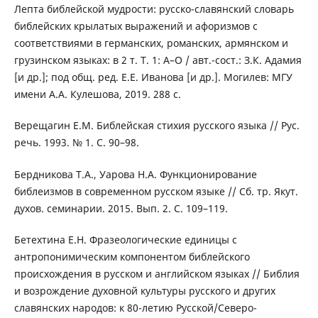
Лепта библейской мудрости: русско-славянский словарь
библейских крылатых выражений и афоризмов с
соответствиями в германских, романских, армянском и
грузинском языках: в 2 т. Т. 1: А–О / авт.-сост.: З.К. Адамия
[и др.]; под общ. ред. Е.Е. Иванова [и др.]. Могилев: МГУ
имени А.А. Кулешова, 2019. 288 с.
Верещагин Е.М. Библейская стихия русского языка // Рус.
речь. 1993. № 1. С. 90–98.
Бердникова Т.А., Уарова Н.А. Функционирование
библеизмов в современном русском языке // Сб. тр. Якут.
духов. семинарии. 2015. Вып. 2. С. 109–119.
Бетехтина Е.Н. Фразеологические единицы с
антропонимическим компонентом библейского
происхождения в русском и английском языках // Библия
и возрождение духовной культуры русского и других
славянских народов: к 80-летию Русской/Северо-