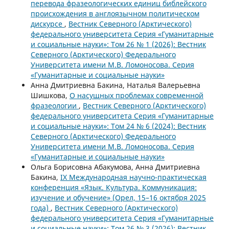
перевода фразеологических единиц библейского
происхождения в англоязычном политическом
дискурсе
,
Вестник Северного (Арктического)
федерального университета Серия «Гуманитарные
и социальные науки»: Том 26 № 1 (2026): Вестник
Северного (Арктического) Федерального
Университета имени М.В. Ломоносова. Серия
«Гуманитарные и социальные науки»
Анна Дмитриевна Бакина, Наталья Валерьевна
Шишкова,
О насущных проблемах современной
фразеологии
,
Вестник Северного (Арктического)
федерального университета Серия «Гуманитарные
и социальные науки»: Том 24 № 6 (2024): Вестник
Северного (Арктического) Федерального
Университета имени М.В. Ломоносова. Серия
«Гуманитарные и социальные науки»
Ольга Борисовна Абакумова, Анна Дмитриевна
Бакина,
IX Международная научно-практическая
конференция «Язык. Культура. Коммуникация:
изучение и обучение» (Орел, 15–16 октября 2025
года)
,
Вестник Северного (Арктического)
федерального университета Серия «Гуманитарные
и социальные науки»: Том 26 № 3 (2026): Вестник