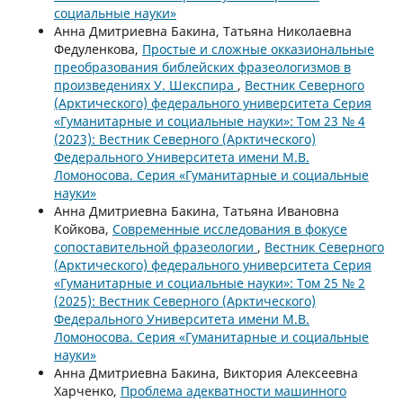
социальные науки»
Анна Дмитриевна Бакина, Татьяна Николаевна
Федуленкова,
Простые и сложные окказиональные
преобразования библейских фразеологизмов в
произведениях У. Шекспира
,
Вестник Северного
(Арктического) федерального университета Серия
«Гуманитарные и социальные науки»: Том 23 № 4
(2023): Вестник Северного (Арктического)
Федерального Университета имени М.В.
Ломоносова. Серия «Гуманитарные и социальные
науки»
Анна Дмитриевна Бакина, Татьяна Ивановна
Койкова,
Современные исследования в фокусе
сопоставительной фразеологии
,
Вестник Северного
(Арктического) федерального университета Серия
«Гуманитарные и социальные науки»: Том 25 № 2
(2025): Вестник Северного (Арктического)
Федерального Университета имени М.В.
Ломоносова. Серия «Гуманитарные и социальные
науки»
Анна Дмитриевна Бакина, Виктория Алексеевна
Харченко,
Проблема адекватности машинного