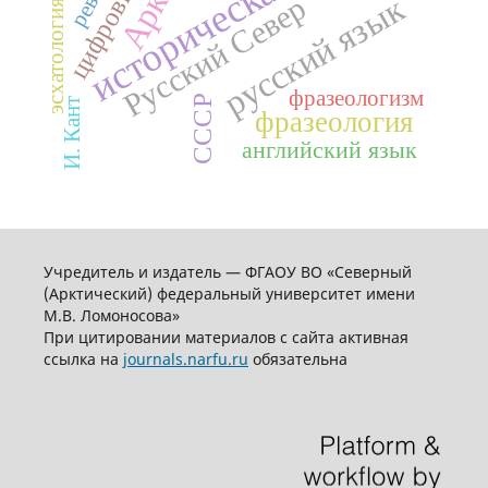
историческая память
цифровизация
русский язык
Русский Север
эсхатология
фразеологизм
СССР
И. Кант
фразеология
английский язык
Учредитель и издатель — ФГАОУ ВО «Северный
(Арктический) федеральный университет имени
М.В. Ломоносова»
При цитировании материалов с сайта активная
ссылка на
journals.narfu.ru
обязательна