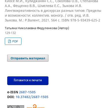
Киосе М.И., Кулиджанян С.С., Соколова О.В., Степанова
А.А., Фещенко В.В., Шмелева Е.С., Зыкова И.В.
Лингвокреативность в дискурсах разных типов: Пределы
и возможности: коллектив. моногр. / отв. ред. И.В.
Зыкова. М.: Р.Валент, 2021. 564 с. ISBN 978-5-93439-625-2
Татьяна Николаевна Федуленкова (Автор)
129-132
PDF
Отправить материал
Готовится к печати
e-ISSN
2687-1505
DOI:
10.37482/2687-1505