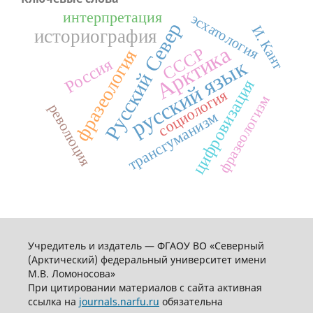
интерпретация
эсхатология
Русский Север
И. Кант
историография
Арктика
СССР
фразеология
Россия
русский язык
цифровизация
социология
фразеологизм
революция
трансгуманизм
Учредитель и издатель — ФГАОУ ВО «Северный
(Арктический) федеральный университет имени
М.В. Ломоносова»
При цитировании материалов с сайта активная
ссылка на
journals.narfu.ru
обязательна