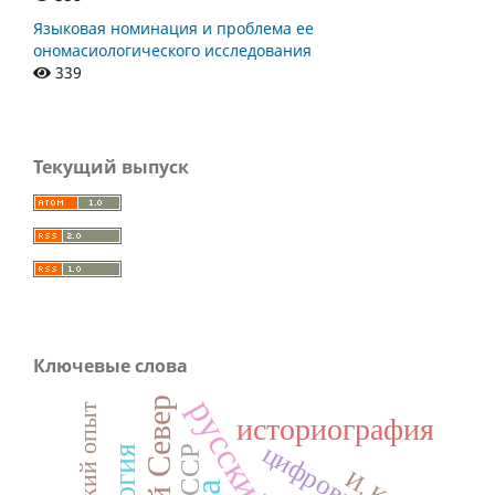
Языковая номинация и проблема ее
ономасиологического исследования
339
Текущий выпуск
Ключевые слова
русский язык
историография
цифровизация
СССР