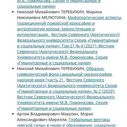
М.В. Ломоносова. Серия «Гуманитарные и
социальные науки»
Николай Михайлович ТЕРЕБИХИН, Марина
Николаевна МЕЛЮТИНА,
Мифопоэтические аспекты
традиционной поморской криософии и
антропологии холода: реконструкция и
интерпретация
,
Вестник Северного (Арктического)
федерального университета Серия «Гуманитарные
и социальные науки»: Том 21 № 4 (2021): Вестник
Северного (Арктического) Федерального
Университета имени М.В. Ломоносова. Серия
«Гуманитарные и социальные науки»
Николай Михайлович ТЕРЕБИХИН,
Образно-
символический фонд сакральной океанографии
народов моря (часть 2)
,
Вестник Северного
(Арктического) федерального университета Серия
«Гуманитарные и социальные науки»: № 2 (2020):
Вестник Северного (Арктического) Федерального
Университета имени М.В. Ломоносова. Серия
«Гуманитарные и социальные науки»
Артем Владимирович Макулин, Морис
Александрович Мирелли,
Глобальные векторы
«мягкой силы» в науке и образовании: социально-