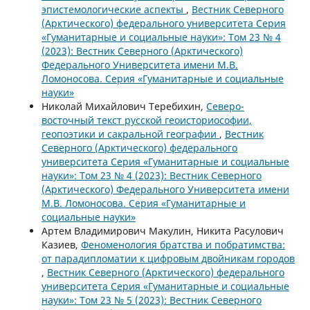
эпистемологические аспекты
,
Вестник Северного
(Арктического) федерального университета Серия
«Гуманитарные и социальные науки»: Том 23 № 4
(2023): Вестник Северного (Арктического)
Федерального Университета имени М.В.
Ломоносова. Серия «Гуманитарные и социальные
науки»
Николай Михайлович Теребихин,
Северо-
восточный текст русской геоисториософии,
геопоэтики и сакральной географии
,
Вестник
Северного (Арктического) федерального
университета Серия «Гуманитарные и социальные
науки»: Том 23 № 4 (2023): Вестник Северного
(Арктического) Федерального Университета имени
М.В. Ломоносова. Серия «Гуманитарные и
социальные науки»
Артем Владимирович Макулин, Никита Расулович
Казиев,
Феноменология братства и побратимства:
от парадипломатии к цифровым двойникам городов
,
Вестник Северного (Арктического) федерального
университета Серия «Гуманитарные и социальные
науки»: Том 23 № 5 (2023): Вестник Северного