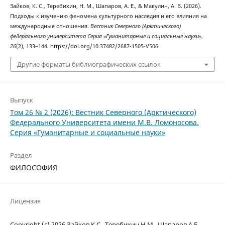
Зайков, К. С., Теребихин, Н. М., Шапаров, А. Е., & Макулин, А. В. (2026).
Подходы к изучению феномена культурного наследия и его влияния на
международные отношения.
Вестник Северного (Арктического)
федерального университета Серия «Гуманитарные и социальные науки»
,
26
(2), 133–144. https://doi.org/10.37482/2687-1505-V506
Другие форматы библиографических ссылок
Выпуск
Том 26 № 2 (2026): Вестник Северного (Арктического)
Федерального Университета имени М.В. Ломоносова.
Серия «Гуманитарные и социальные науки»
Раздел
ФИЛОСОФИЯ
Лицензия
Copyright (c) 2026 Зайков К.С., Теребихин Н.М., Шапаров А.Е.,