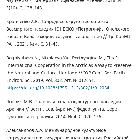
изучению // Материалы Афанасьев. чтений. 2016. №
3(16). С. 138–143.
Кравченко А.В. Природное окружение объекта
Всемирного наследия ЮНЕСКО «Петроглифы Онежского
озера и Белого моря»: сосудистые растения // Тр. КарНЦ
РАН. 2021. № 4. С. 31–45.
Bogolyubova N., Nikolaeva Yu., Portnyagina M., Elts E.
International Cooperation in the Arctic as a Way to Preserve
the Natural and Cultural Heritage // IOP Conf. Ser. Earth
Environ. Sci. 2019. Vol. 302. Art. № 012054.
https://doi.org/10.1088/1755-1315/302/1/012054
Янович М.В. Правовая охрана культурного наследия
Арктики // Вестн. Сев. (Арктич.) федер. ун-та. Сер.:
Гуманит. и соц. науки. 2014. № 4. С. 120–126.
Александров А.А. Международное культурное
сотрудничество: государственная стратегия Российской